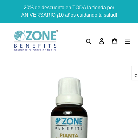
Ir
Dummy products title
20% de descuento en TODA la tienda por
directamente
Surat, Gujarat
ANIVERSARIO ¡10 años cuidando tu salud!
al
contenido
Buscar
Ingresar
Carrito
C