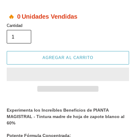
0
Unidades Vendidas
Cantidad
AGREGAR AL CARRITO
Agregando
el
Experimenta los Increíbles Beneficios de PIANTA
producto
MAGISTRAL - Tintura madre de hoja de zapote blanco al
a
60%
tu
carrito
Potente Fórmula Concentrada: