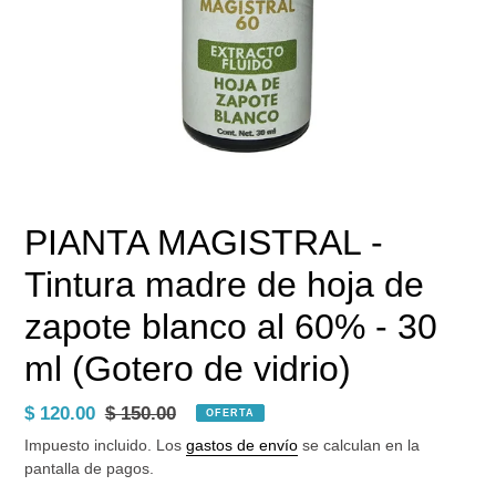
PIANTA MAGISTRAL -
Tintura madre de hoja de
zapote blanco al 60% - 30
ml (Gotero de vidrio)
Precio
$ 120.00
Precio
$ 150.00
OFERTA
de
habitual
Impuesto incluido. Los
gastos de envío
se calculan en la
venta
pantalla de pagos.