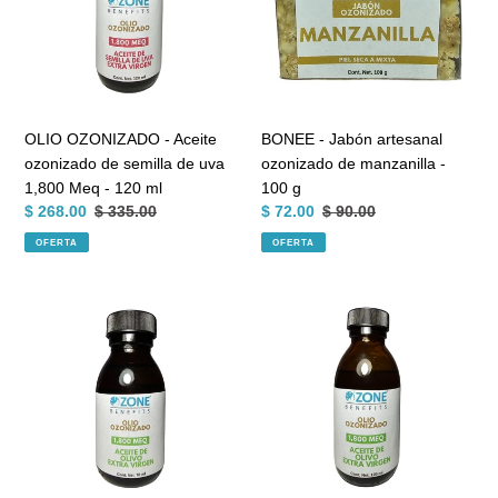
ozonizado
ozonizado
de
de
semilla
manzanilla
de
-
uva
100
1,800
g
OLIO OZONIZADO - Aceite
BONEE - Jabón artesanal
Meq
ozonizado de semilla de uva
ozonizado de manzanilla -
-
1,800 Meq - 120 ml
100 g
120
Precio
$ 268.00
Precio
$ 335.00
Precio
$ 72.00
Precio
$ 90.00
ml
de
habitual
de
habitual
OFERTA
OFERTA
venta
venta
OLIO
OLIO
OZONIZADO
OZONIZADO
-
-
Aceite
Aceite
ozonizado
ozonizado
de
de
olivo
olivo
1,800
1,800
Meq
Meq