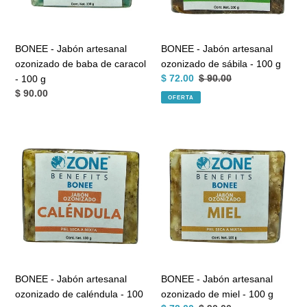
de
-
caracol
100
-
g
BONEE - Jabón artesanal
BONEE - Jabón artesanal
100
ozonizado de baba de caracol
ozonizado de sábila - 100 g
g
Precio
$ 72.00
Precio
$ 90.00
- 100 g
de
habitual
Precio
$ 90.00
OFERTA
venta
habitual
BONEE
BONEE
-
-
Jabón
Jabón
artesanal
artesanal
ozonizado
ozonizado
de
de
caléndula
miel
-
-
100
100
g
g
BONEE - Jabón artesanal
BONEE - Jabón artesanal
ozonizado de caléndula - 100
ozonizado de miel - 100 g