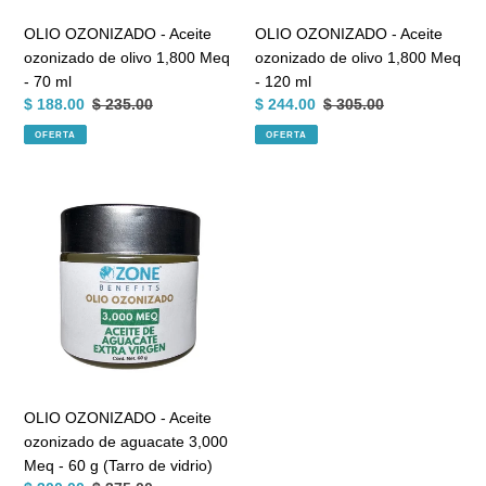
-
-
OLIO OZONIZADO - Aceite
OLIO OZONIZADO - Aceite
70
120
ozonizado de olivo 1,800 Meq
ozonizado de olivo 1,800 Meq
ml
ml
- 70 ml
- 120 ml
Precio
$ 188.00
Precio
$ 235.00
Precio
$ 244.00
Precio
$ 305.00
de
habitual
de
habitual
OFERTA
OFERTA
venta
venta
OLIO
OZONIZADO
-
Aceite
ozonizado
de
aguacate
3,000
Meq
-
OLIO OZONIZADO - Aceite
60
ozonizado de aguacate 3,000
g
Meq - 60 g (Tarro de vidrio)
(Tarro