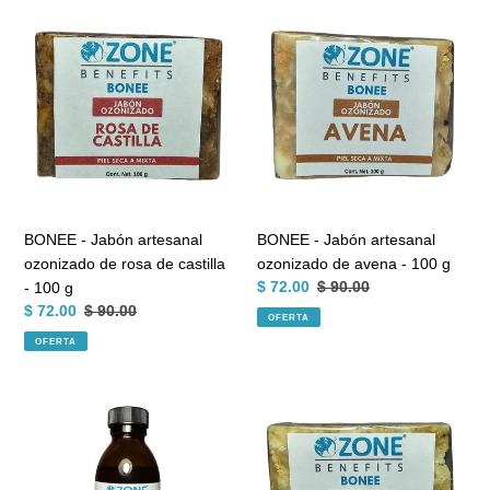
BONEE
BONEE
-
-
Jabón
Jabón
artesanal
artesanal
ozonizado
ozonizado
de
de
rosa
avena
de
-
castilla
100
-
g
BONEE - Jabón artesanal
BONEE - Jabón artesanal
100
ozonizado de rosa de castilla
ozonizado de avena - 100 g
g
Precio
$ 72.00
Precio
$ 90.00
- 100 g
de
habitual
Precio
$ 72.00
Precio
$ 90.00
OFERTA
venta
de
habitual
OFERTA
venta
OLIO
BONEE
OZONIZADO
-
-
Jabón
Aceite
artesanal