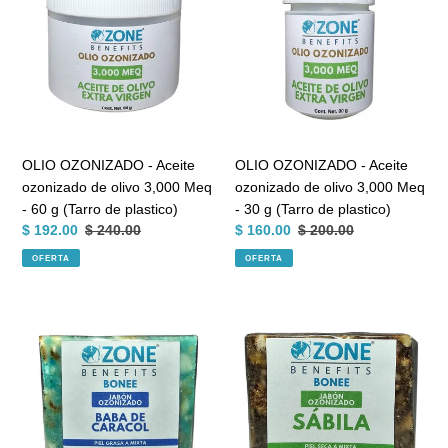
-
-
i
Aceite
Aceite
ozonizado
ozonizado
ó
de
de
olivo
olivo
n
3,000
3,000
:
Meq
Meq
-
-
OLIO OZONIZADO - Aceite
OLIO OZONIZADO - Aceite
60
30
ozonizado de olivo 3,000 Meq
ozonizado de olivo 3,000 Meq
g
g
- 60 g (Tarro de plastico)
- 30 g (Tarro de plastico)
(Tarro
(Tarro
Precio
$ 192.00
Precio
$ 240.00
Precio
$ 160.00
Precio
$ 200.00
de
de
de
habitual
de
habitual
OFERTA
OFERTA
plastico)
plastico)
venta
venta
BONEE
BONEE
-
-
Jabón
Jabón
artesanal
artesanal
ozonizado
ozonizado
de
de
baba
sábila