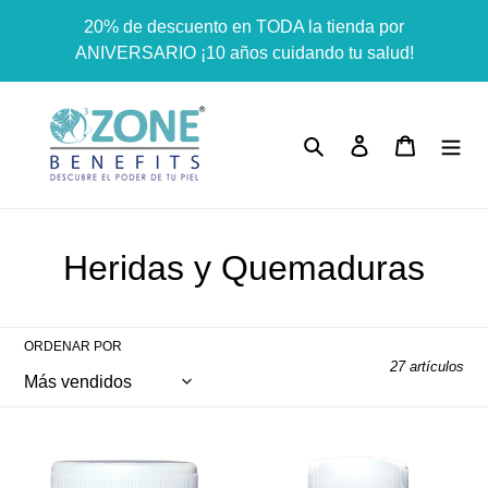
Ir
Dummy products title
20% de descuento en TODA la tienda por
directamente
Surat, Gujarat
ANIVERSARIO ¡10 años cuidando tu salud!
al
contenido
Buscar
Ingresar
Carrito
C
Heridas y Quemaduras
o
l
ORDENAR POR
27 artículos
e
c
OLIO
OLIO
c
OZONIZADO
OZONIZADO