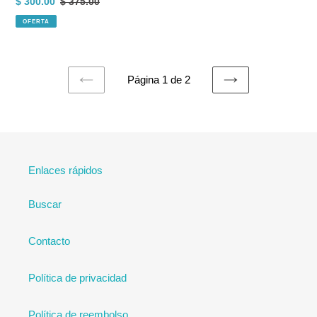
Precio
$ 300.00
Precio
$ 375.00
de
de
habitual
OFERTA
vidrio)
venta
Página 1 de 2
PAGINA
SIGUIENTE
ANTERIOR
PÁGINA
Enlaces rápidos
Buscar
Contacto
Política de privacidad
Política de reembolso