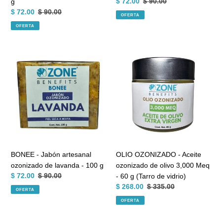
Precio
$ 72.00
Precio
$ 90.00
g
de
habitual
Precio
$ 72.00
Precio
$ 90.00
OFERTA
venta
de
habitual
OFERTA
venta
BONEE
OLIO
-
OZONIZADO
Jabón
-
artesanal
Aceite
ozonizado
ozonizado
de
de
lavanda
olivo
-
3,000
100
Meq
g
-
BONEE - Jabón artesanal
OLIO OZONIZADO - Aceite
60
ozonizado de lavanda - 100 g
ozonizado de olivo 3,000 Meq
g
Precio
$ 72.00
Precio
$ 90.00
- 60 g (Tarro de vidrio)
(Tarro
de
habitual
Precio
$ 268.00
Precio
$ 335.00
OFERTA
de
venta
de
habitual
OFERTA
vidrio)
venta