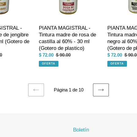
rosa
rábano
de
negro
castilla
al
al
60%
ISTRAL -
PIANTA MAGISTRAL -
PIANTA MAG
60%
-
e de jengibre
Tintura madre de rosa de
Tintura madr
-
30
ml (Gotero de
castilla al 60% - 30 ml
negro al 60%
30
ml
(Gotero de plastico)
(Gotero de pl
ml
(Gotero
o
0
Precio
$ 72.00
Precio
$ 90.00
Precio
$ 72.00
Preci
$ 90.0
(Gotero
de
al
de
habitual
de
habitu
de
OFERTA
plastico)
OFERTA
venta
venta
plastico)
Página 1 de 10
PAGINA
SIGUIENTE
ANTERIOR
PÁGINA
Boletín