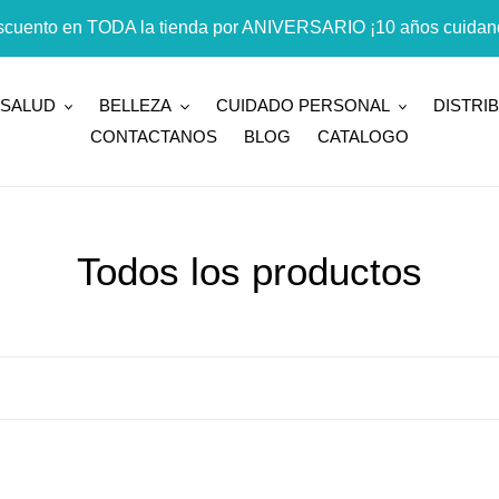
cuento en TODA la tienda por ANIVERSARIO ¡10 años cuidand
SALUD
BELLEZA
CUIDADO PERSONAL
DISTRI
CONTACTANOS
BLOG
CATALOGO
C
Todos los productos
o
l
e
c
PIANTA
PIANTA