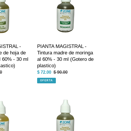
Tintura
madre
de
moringa
al
60%
-
ISTRAL -
PIANTA MAGISTRAL -
30
e de hoja de
Tintura madre de moringa
ml
 60% - 30 ml
al 60% - 30 ml (Gotero de
(Gotero
astico)
plastico)
de
o
0
Precio
$ 72.00
Precio
$ 90.00
plastico)
al
de
habitual
OFERTA
venta
PIANTA
MAGISTRAL
-
Tintura
madre
de