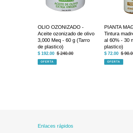
olivo
jengibre
3,000
al
Meq
60%
-
-
OLIO OZONIZADO -
PIANTA MAG
60
30
Aceite ozonizado de olivo
Tintura madr
g
ml
3,000 Meq - 60 g (Tarro
al 60% - 30 
(Tarro
(Gotero
de plastico)
plastico)
de
de
Precio
$ 192.00
Precio
$ 240.00
Precio
$ 72.00
Preci
$ 90.0
plastico)
plastico)
de
habitual
de
habitu
OFERTA
OFERTA
venta
venta
Enlaces rápidos