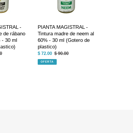
neem
al
60%
-
ISTRAL -
PIANTA MAGISTRAL -
30
e de rábano
Tintura madre de neem al
ml
 - 30 ml
60% - 30 ml (Gotero de
(Gotero
astico)
plastico)
de
o
0
Precio
$ 72.00
Precio
$ 90.00
plastico)
al
de
habitual
OFERTA
venta