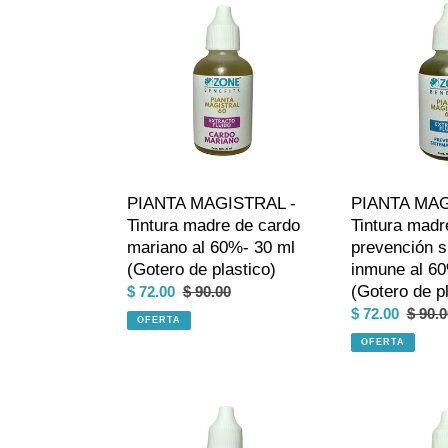
MAGISTRAL
MAGISTRAL
-
-
Tintura
Tintura
madre
madre
de
herbolario
cardo
prevención
mariano
sistema
al
inmune
60%-
al
PIANTA MAGISTRAL -
PIANTA MAG
30
60%
Tintura madre de cardo
Tintura madr
ml
-
mariano al 60%- 30 ml
prevención 
(Gotero
30
(Gotero de plastico)
inmune al 60
de
ml
(Gotero de pl
Precio
$ 72.00
Precio
$ 90.00
plastico)
(Gotero
de
habitual
Precio
$ 72.00
Preci
$ 90.0
OFERTA
de
venta
de
habitu
plastico)
OFERTA
venta
PIANTA
PIANTA
MAGISTRAL
MAGISTRAL
-
60