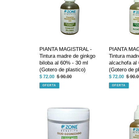
Tintura
-
madre
Tintura
de
madre
ginkgo
de
biloba
alcachofa
al
al
60%
60%
PIANTA MAGISTRAL -
PIANTA MAG
-
-
Tintura madre de ginkgo
Tintura madr
30
30
biloba al 60% - 30 ml
alcachofa al
ml
ml
(Gotero de plastico)
(Gotero de pl
(Gotero
(Gotero
Precio
$ 72.00
Precio
$ 90.00
Precio
$ 72.00
Preci
$ 90.0
de
de
de
habitual
de
habitu
plastico)
OFERTA
plastico)
OFERTA
venta
venta
OLIO
PIANTA
OZONIZADO
MAGISTRAL
-
-
Aceite
Tintura
ozonizado
madre
de
de