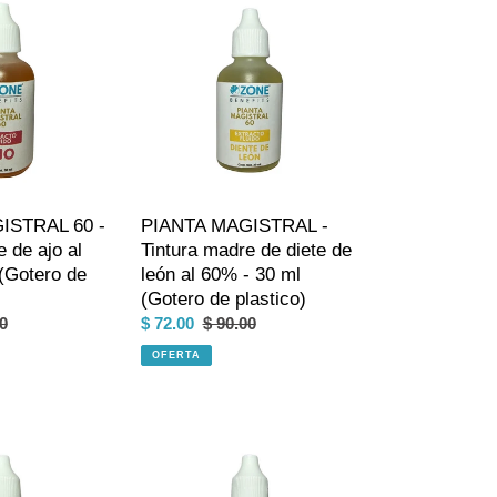
MAGISTRAL
-
Tintura
madre
de
diete
de
león
al
ISTRAL 60 -
PIANTA MAGISTRAL -
60%
 de ajo al
Tintura madre de diete de
-
(Gotero de
león al 60% - 30 ml
30
(Gotero de plastico)
ml
o
0
Precio
$ 72.00
Precio
$ 90.00
(Gotero
al
de
habitual
de
OFERTA
venta
plastico)
PIANTA
MAGISTRAL
-