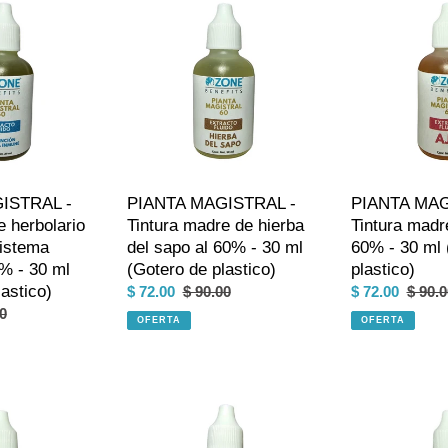
c
MAGISTRAL
MAGISTRAL
i
-
60
Tintura
-
ó
madre
Tintura
de
madre
n
hierba
de
del
ajo
:
sapo
al
al
60%
ISTRAL -
PIANTA MAGISTRAL -
PIANTA MAG
60%
-
e herbolario
Tintura madre de hierba
Tintura madre
-
30
sistema
del sapo al 60% - 30 ml
60% - 30 ml 
30
ml
% - 30 ml
(Gotero de plastico)
plastico)
ml
(Gotero
astico)
Precio
$ 72.00
Precio
$ 90.00
Precio
$ 72.00
Preci
$ 90.0
(Gotero
de
o
0
de
habitual
de
habitu
de
OFERTA
plastico)
OFERTA
al
venta
venta
plastico)
PIANTA
PIANTA
MAGISTRAL
MAGISTRAL
-
-