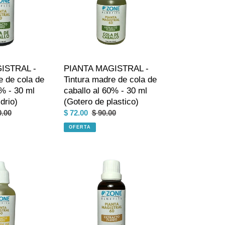
madre
de
cola
de
caballo
al
ISTRAL -
PIANTA MAGISTRAL -
60%
e de cola de
Tintura madre de cola de
-
0% - 30 ml
caballo al 60% - 30 ml
30
drio)
(Gotero de plastico)
ml
io
0.00
Precio
$ 72.00
Precio
$ 90.00
(Gotero
ual
de
habitual
de
OFERTA
venta
plastico)
PIANTA
MAGISTRAL
-
Tintura
madre
de
fenogreco