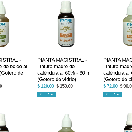
c
MAGISTRAL
MAGISTRAL
i
-
-
Tintura
Tintura
ó
madre
madre
de
de
n
caléndula
caléndula
al
al
:
60%
60%
-
-
ISTRAL -
PIANTA MAGISTRAL -
PIANTA MAG
30
30
e de boldo al
Tintura madre de
Tintura madr
ml
ml
(Gotero de
caléndula al 60% - 30 ml
caléndula al
(Gotero
(Gotero
(Gotero de vidrio)
(Gotero de pl
de
de
o
0
Precio
$ 120.00
Precio
$ 150.00
Precio
$ 72.00
Preci
$ 90.0
vidrio)
plastico)
al
de
habitual
de
habitu
OFERTA
OFERTA
venta
venta
PIANTA
PIANTA
MAGISTRAL
MAGISTRAL
-
-
Tintura
Tintura