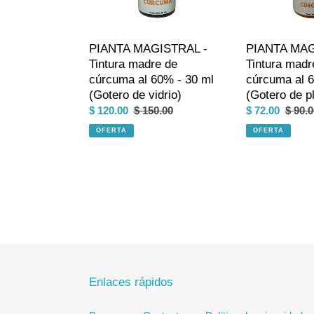
al
al
60%
60%
-
-
PIANTA MAGISTRAL -
PIANTA MAG
30
30
Tintura madre de
Tintura madr
ml
ml
cúrcuma al 60% - 30 ml
cúrcuma al 
(Gotero
(Gotero
(Gotero de vidrio)
(Gotero de pl
de
de
Precio
$ 120.00
Precio
$ 150.00
Precio
$ 72.00
Preci
$ 90.0
vidrio)
plastico)
de
habitual
de
habitu
OFERTA
OFERTA
venta
venta
Enlaces rápidos