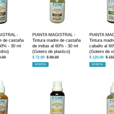
madre
madre
de
de
castaña
cola
de
de
indias
caballo
al
al
ISTRAL -
PIANTA MAGISTRAL -
PIANTA MAG
60%
60%
e de castaña
Tintura madre de castaña
Tintura madr
-
-
 60% - 30 ml
de indias al 60% - 30 ml
caballo al 6
30
30
drio)
(Gotero de plastico)
(Gotero de vi
ml
ml
io
0.00
Precio
$ 72.00
Precio
$ 90.00
Precio
$ 120.00
Prec
$ 15
(Gotero
(Gotero
ual
de
habitual
de
habit
de
OFERTA
de
OFERTA
venta
venta
plastico)
vidrio)
PIANTA
PIANTA
MAGISTRAL
MAGISTRAL
-
-
Tintura
Tintura
madre
madre
de
de
diete
diete