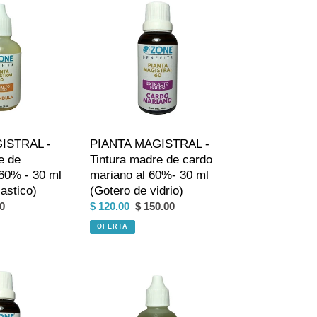
MAGISTRAL
-
Tintura
madre
de
cardo
mariano
al
60%-
ISTRAL -
PIANTA MAGISTRAL -
30
e de
Tintura madre de cardo
ml
 60% - 30 ml
mariano al 60%- 30 ml
(Gotero
astico)
(Gotero de vidrio)
de
o
0
Precio
$ 120.00
Precio
$ 150.00
vidrio)
al
de
habitual
OFERTA
venta
PIANTA
MAGISTRAL
-
Tintura