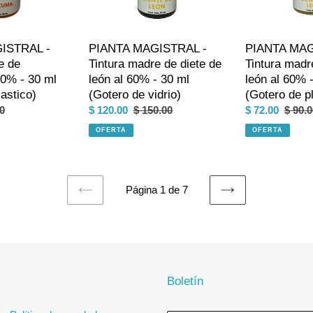
de
de
león
león
al
al
ISTRAL -
PIANTA MAGISTRAL -
PIANTA MAG
60%
60%
e de
Tintura madre de diete de
Tintura madr
-
-
60% - 30 ml
león al 60% - 30 ml
león al 60% 
30
30
astico)
(Gotero de vidrio)
(Gotero de pl
ml
ml
o
0
Precio
$ 120.00
Precio
$ 150.00
Precio
$ 72.00
Preci
$ 90.0
(Gotero
(Gotero
al
de
habitual
de
habitu
de
OFERTA
de
OFERTA
venta
venta
vidrio)
plastico)
Página 1 de 7
PAGINA
SIGUIENTE
ANTERIOR
PÁGINA
Boletín