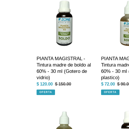
MAGISTRAL
MAGISTRAL
-
-
Tintura
Tintura
madre
madre
de
de
boldo
boldo
al
al
60%
60%
-
-
PIANTA MAGISTRAL -
PIANTA MAG
30
30
Tintura madre de boldo al
Tintura madr
ml
ml
60% - 30 ml (Gotero de
60% - 30 ml 
(Gotero
(Gotero
vidrio)
plastico)
de
de
Precio
$ 120.00
Precio
$ 150.00
Precio
$ 72.00
Preci
$ 90.0
vidrio)
plastico)
de
habitual
de
habitu
OFERTA
OFERTA
venta
venta
PIANTA
PIANTA
MAGISTRAL
MAGISTRAL
-
-
Tintura
Tintura