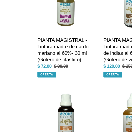
madre
madre
de
de
cardo
castaña
mariano
de
al
indias
60%-
al
PIANTA MAGISTRAL -
PIANTA MAG
30
60%
Tintura madre de cardo
Tintura madr
ml
-
mariano al 60%- 30 ml
de indias al
(Gotero
30
(Gotero de plastico)
(Gotero de vi
de
ml
Precio
$ 72.00
Precio
$ 90.00
Precio
$ 120.00
Prec
$ 15
plastico)
(Gotero
de
habitual
de
habit
OFERTA
de
OFERTA
venta
venta
vidrio)
PIANTA
PIANTA
MAGISTRAL
MAGISTRAL
-
-
Tintura
Tintura
madre
madre
de
de
cúrcuma
cúrcuma