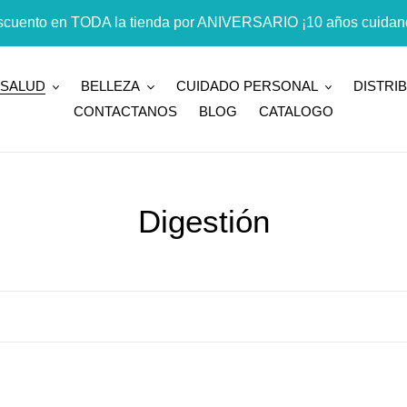
cuento en TODA la tienda por ANIVERSARIO ¡10 años cuidand
SALUD
BELLEZA
CUIDADO PERSONAL
DISTRI
CONTACTANOS
BLOG
CATALOGO
C
Digestión
o
l
e
c
PIANTA
PIANTA