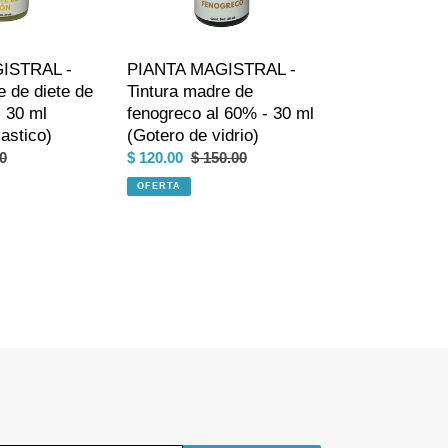
al
60%
-
ISTRAL -
PIANTA MAGISTRAL -
30
e de diete de
Tintura madre de
ml
- 30 ml
fenogreco al 60% - 30 ml
(Gotero
astico)
(Gotero de vidrio)
de
o
0
Precio
$ 120.00
Precio
$ 150.00
vidrio)
al
de
habitual
OFERTA
venta