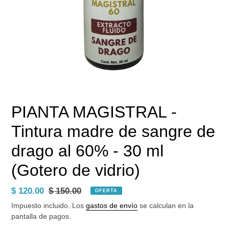
PIANTA MAGISTRAL -
Tintura madre de sangre de
drago al 60% - 30 ml
(Gotero de vidrio)
Precio
$ 120.00
Precio
$ 150.00
OFERTA
de
habitual
Impuesto incluido. Los
gastos de envío
se calculan en la
venta
pantalla de pagos.