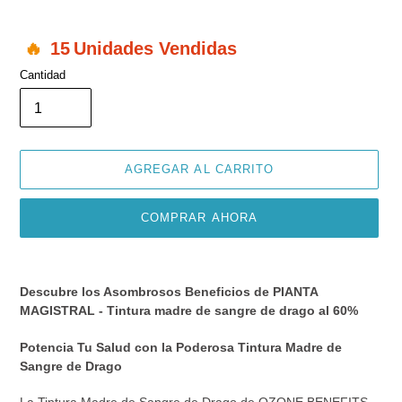
15
Unidades Vendidas
Cantidad
AGREGAR AL CARRITO
COMPRAR AHORA
Agregando
el
Descubre los Asombrosos Beneficios de PIANTA
producto
MAGISTRAL - Tintura madre de sangre de drago al 60%
a
tu
Potencia Tu Salud con la Poderosa Tintura Madre de
carrito
Sangre de Drago
de
compra