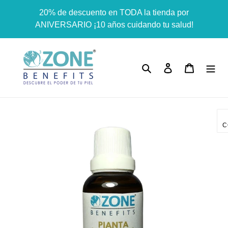
Ir
Dummy products title
20% de descuento en TODA la tienda por
directamente
Surat, Gujarat
ANIVERSARIO ¡10 años cuidando tu salud!
al
contenido
Buscar
Ingresar
Carrito
C