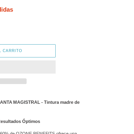
didas
L CARRITO
PIANTA MAGISTRAL - Tintura madre de
Resultados Óptimos
 al 60% de OZONE BENEFITS ofrece una