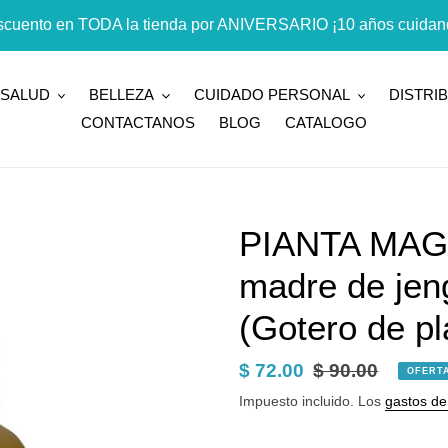
cuento en TODA la tienda por ANIVERSARIO ¡10 años cuidand
SALUD
BELLEZA
CUIDADO PERSONAL
DISTRI
CONTACTANOS
BLOG
CATALOGO
PIANTA MAGI
madre de jeng
(Gotero de pl
Precio
$ 72.00
Precio
$ 90.00
OFERT
de
habitual
Impuesto incluido. Los
gastos de
venta