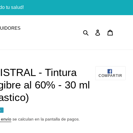
o tu salud!
BUIDORES
Buscar
Ingresar
Carrito
STRAL - Tintura
COMP
COMPARTIR
EN
ibre al 60% - 30 ml
FACE
astico)
A
 envío
se calculan en la pantalla de pagos.