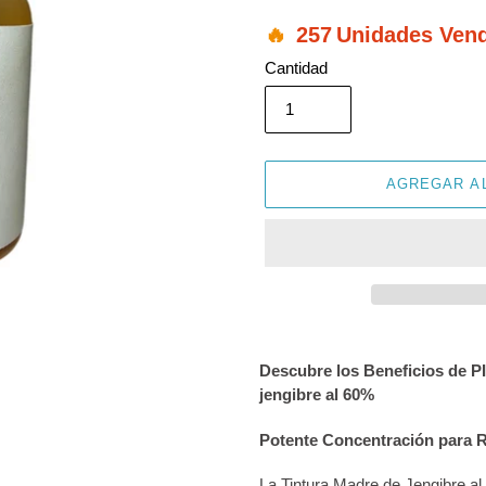
257
Unidades Ven
Cantidad
AGREGAR A
Agregando
el
Descubre los Beneficios de 
producto
jengibre al 60%
a
tu
Potente Concentración para 
carrito
de
La Tintura Madre de Jengibre