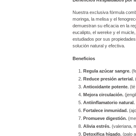
carrito
de
Nuestra exclusiva fórmula comb
compra
moringa, la melisa y el fenogrec
demuestran su eficacia en la re
eucalipto, el wereke y el muicle
estudiados por sus propiedades 
solución natural y efectiva.
Beneficios
Regula azúcar sangre.
(f
Reduce presión arterial.
(
Antioxidante potente.
(té
Mejora circulación.
(jengi
Antiinflamatorio natural.
Fortalece inmunidad.
(ajo
Promueve digestión.
(mel
Alivia estrés.
(valeriana, 
Detoxifica hígado.
(palo a