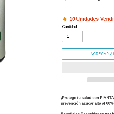
venta
10
Unidades Vend
Cantidad
AGREGAR A
Agregando
el
¡Protege tu salud con PIANT
producto
prevención azucar alta al 60%
a
tu
Beneficios Respaldados por l