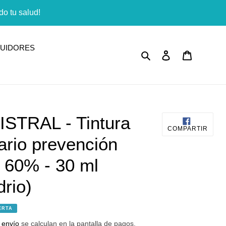
o tu salud!
BUIDORES
Buscar
Ingresar
Carrito
STRAL - Tintura
COMP
COMPARTIR
EN
ario prevención
FACE
l 60% - 30 ml
drio)
ERTA
 envío
se calculan en la pantalla de pagos.