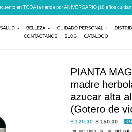
cuento en TODA la tienda por ANIVERSARIO ¡10 años cuidand
SALUD
BELLEZA
CUIDADO PERSONAL
DISTRI
CONTACTANOS
BLOG
CATALOGO
PIANTA MAGI
madre herbol
azucar alta a
(Gotero de vi
Precio
$ 120.00
Precio
$ 150.00
OF
de
habitual
Impuesto incluido. Los
gastos de