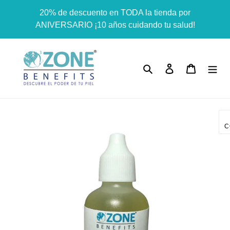
Ir
Dummy products title
20% de descuento en TODA la tienda por
directamente
Surat, Gujarat
ANIVERSARIO ¡10 años cuidando tu salud!
al
contenido
Buscar
Ingresar
Carrito
C