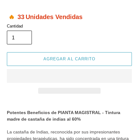
33
Unidades Vendidas
Cantidad
AGREGAR AL CARRITO
Agregando
el
Potentes Beneficios de PIANTA MAGISTRAL - Tintura
producto
madre de castaña de indias al 60%
a
tu
La castaña de Indias, reconocida por sus impresionantes
carrito
propiedades terapéuticas, ha sido concentrada en una tintura