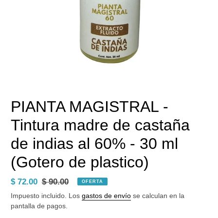
PIANTA MAGISTRAL -
Tintura madre de castaña
de indias al 60% - 30 ml
(Gotero de plastico)
Precio
$ 72.00
Precio
$ 90.00
OFERTA
de
habitual
Impuesto incluido. Los
gastos de envío
se calculan en la
venta
pantalla de pagos.