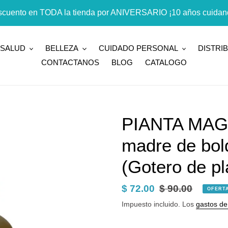
cuento en TODA la tienda por ANIVERSARIO ¡10 años cuidand
SALUD
BELLEZA
CUIDADO PERSONAL
DISTRI
CONTACTANOS
BLOG
CATALOGO
PIANTA MAGI
madre de bol
(Gotero de pl
Precio
$ 72.00
Precio
$ 90.00
OFERT
de
habitual
Impuesto incluido. Los
gastos de
venta