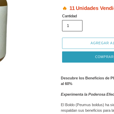
11
Unidades Vendi
Cantidad
AGREGAR A
COMPRAR
Agregando
el
Descubre los Beneficios de 
producto
al 60%
a
tu
Experimenta la Poderosa Efec
carrito
de
El Boldo (Peumus boldus) ha sid
compra
respaldan sus beneficios para l