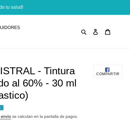
o tu salud!
BUIDORES
Buscar
Ingresar
Carrito
STRAL - Tintura
COMP
COMPARTIR
EN
do al 60% - 30 ml
FACE
astico)
A
 envío
se calculan en la pantalla de pagos.