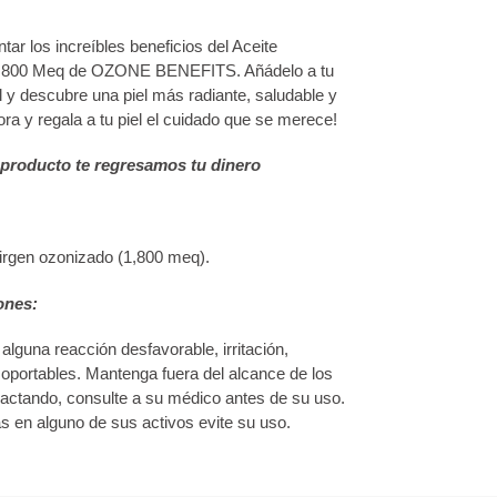
r los increíbles beneficios del Aceite
1,800 Meq de OZONE BENEFITS. Añádelo a tu
el y descubre una piel más radiante, saludable y
ra y regala a tu piel el cuidado que se merece!
 producto te regresamos tu dinero
virgen ozonizado (1,800 meq).
ones:
lguna reacción desfavorable, irritación,
soportables. Mantenga fuera del alcance de los
actando, consulte a su médico antes de su uso.
 en alguno de sus activos evite su uso.