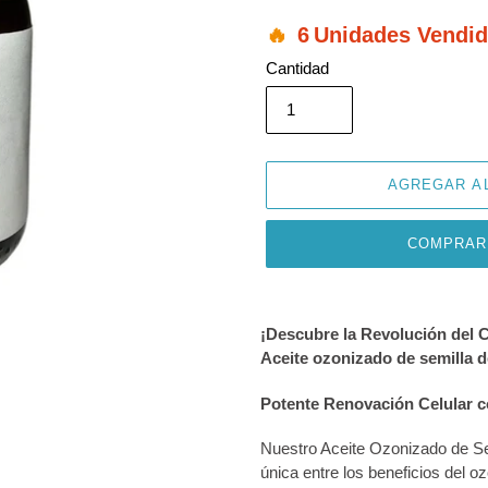
6
Unidades Vendi
Cantidad
AGREGAR A
COMPRAR
Agregando
el
¡Descubre la Revolución del
producto
Aceite ozonizado de semilla d
a
tu
Potente Renovación Celular 
carrito
de
Nuestro Aceite Ozonizado de Se
compra
única entre los beneficios del 