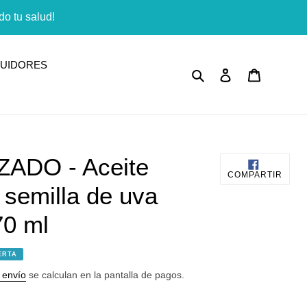
o tu salud!
BUIDORES
Buscar
Ingresar
Carrito
ADO - Aceite
COMP
COMPARTIR
EN
 semilla de uva
FACE
70 ml
ERTA
 envío
se calculan en la pantalla de pagos.