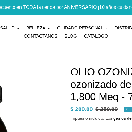
cuento en TODA la tienda por ANIVERSARIO ¡10 años cuidand
SALUD
BELLEZA
CUIDADO PERSONAL
DISTRI
CONTACTANOS
BLOG
CATALOGO
OLIO OZONIZ
ozonizado de
1,800 Meq - 
Precio
$ 200.00
Precio
$ 250.00
OF
de
habitual
Impuesto incluido. Los
gastos de
venta