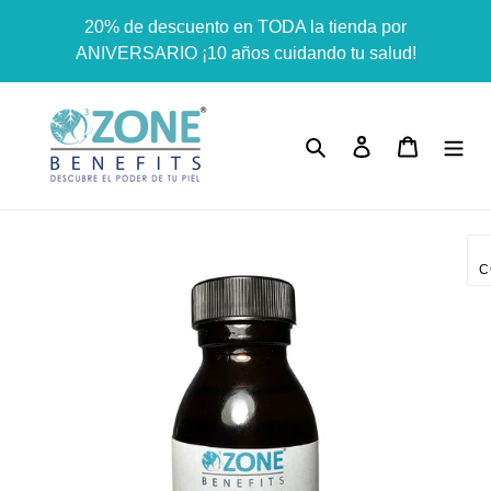
Ir
Dummy products title
20% de descuento en TODA la tienda por
directamente
Surat, Gujarat
ANIVERSARIO ¡10 años cuidando tu salud!
al
contenido
Buscar
Ingresar
Carrito
C