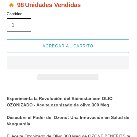
98
Unidades Vendidas
Cantidad
AGREGAR AL CARRITO
Agregando
el
Experimenta la Revolución del Bienestar con OLIO
producto
OZONIZADO - Aceite ozonizado de olivo 300 Meq
a
tu
Descubre el Poder del Ozono: Una Innovación en Salud de
carrito
Vanguardia
de
compra
El Aceite Ozonizado de Olivo 300 Meq de OZONE BENEFITS te