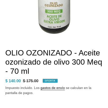
OLIO OZONIZADO - Aceite
ozonizado de olivo 300 Meq
- 70 ml
Precio
$ 140.00
Precio
$ 175.00
OFERTA
de
habitual
Impuesto incluido. Los
gastos de envío
se calculan en la
venta
pantalla de pagos.