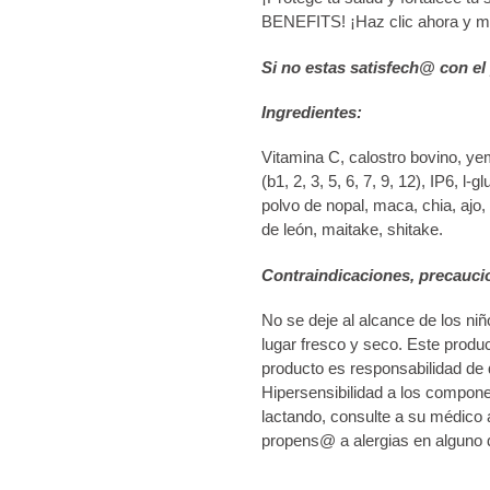
BENEFITS! ¡Haz clic ahora y ma
Si no estas satisfech@ con el
Ingredientes:
Vitamina C, calostro bovino, y
(b1, 2, 3, 5, 6, 7, 9, 12), IP6, l
polvo de nopal, maca, chia, ajo,
de león, maitake, shitake.
Contraindicaciones, precauci
No se deje al alcance de los niñ
lugar fresco y seco. Este prod
producto es responsabilidad de 
Hipersensibilidad a los compon
lactando, consulte a su médico 
propens@ a alergias en alguno 