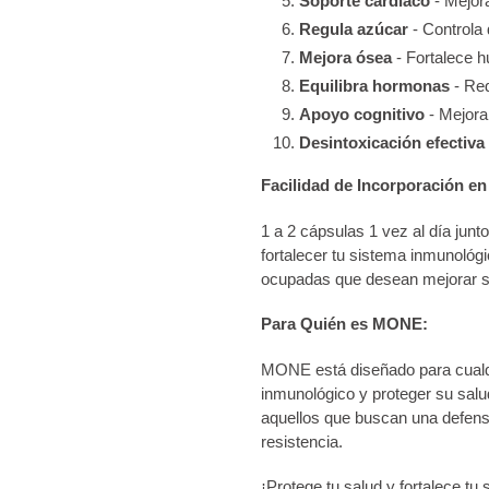
Soporte cardíaco
- Mejora
Regula azúcar
- Controla 
Mejora ósea
- Fortalece 
Equilibra hormonas
- Re
Apoyo cognitivo
- Mejor
Desintoxicación efectiva
Facilidad de Incorporación en 
1 a 2 cápsulas 1 vez al día junt
fortalecer tu sistema inmunoló
ocupadas que desean mejorar su
Para Quién es MONE:
MONE está diseñado para cualqu
inmunológico y proteger su salu
aquellos que buscan una defen
resistencia.
¡Protege tu salud y fortalece