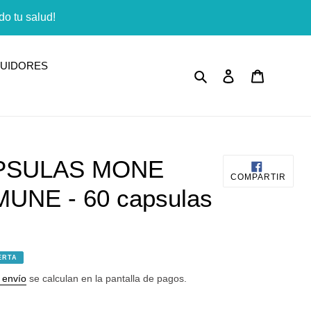
o tu salud!
BUIDORES
Buscar
Ingresar
Carrito
APSULAS MONE
COMP
COMPARTIR
EN
UNE - 60 capsulas
FACE
ERTA
 envío
se calculan en la pantalla de pagos.