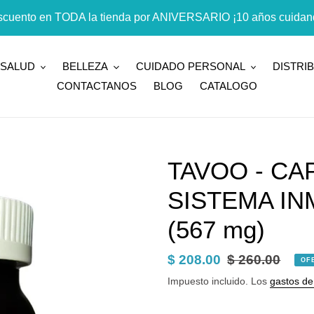
cuento en TODA la tienda por ANIVERSARIO ¡10 años cuidand
SALUD
BELLEZA
CUIDADO PERSONAL
DISTRI
CONTACTANOS
BLOG
CATALOGO
TAVOO - C
SISTEMA INM
(567 mg)
Precio
$ 208.00
Precio
$ 260.00
OF
de
habitual
Impuesto incluido. Los
gastos de
venta