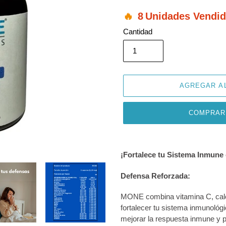
8
Unidades Vendi
Cantidad
AGREGAR A
COMPRAR
Agregando
el
¡Fortalece tu Sistema Inmun
producto
a
Defensa Reforzada:
tu
carrito
MONE combina vitamina C, calos
de
fortalecer tu sistema inmunológ
compra
mejorar la respuesta inmune y 