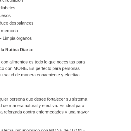
 circulación
diabetes
huesos
duce desbalances
a memoria
- Limpia órganos
la Rutina Diaria:
o con alimentos es todo lo que necesitas para
gico con MONE. Es perfecto para personas
 salud de manera conveniente y efectiva.
ier persona que desee fortalecer su sistema
d de manera natural y efectiva. Es ideal para
sa reforzada contra enfermedades y una mayor
 tu sistema inmunológico con MONE de OZONE