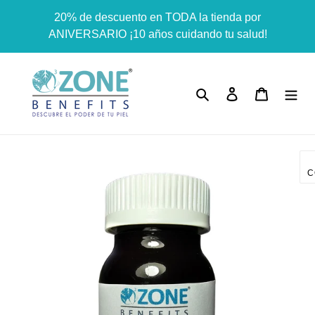
Ir
Dummy products title
20% de descuento en TODA la tienda por
directamente
Surat, Gujarat
ANIVERSARIO ¡10 años cuidando tu salud!
al
contenido
Buscar
Ingresar
Carrito
C