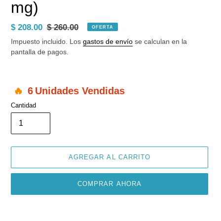
mg)
Precio
$ 208.00
Precio
$ 260.00
OFERTA
de
habitual
Impuesto incluido. Los
gastos de envío
se calculan en la
venta
pantalla de pagos.
6
Unidades Vendidas
Cantidad
AGREGAR AL CARRITO
COMPRAR AHORA
Agregando
el