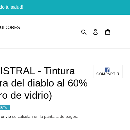
o tu salud!
BUIDORES
Buscar
Ingresar
Carrito
STRAL - Tintura
COMP
COMPARTIR
EN
a del diablo al 60%
FACE
ro de vidrio)
ERTA
 envío
se calculan en la pantalla de pagos.