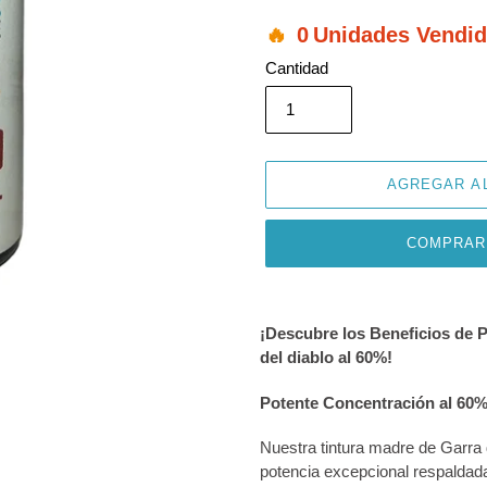
0
Unidades Vendi
Cantidad
AGREGAR A
COMPRAR
Agregando
el
¡Descubre los Beneficios de
producto
del diablo al 60%!
a
tu
Potente Concentración al 60
carrito
de
Nuestra tintura madre de Garra 
compra
potencia excepcional respaldada