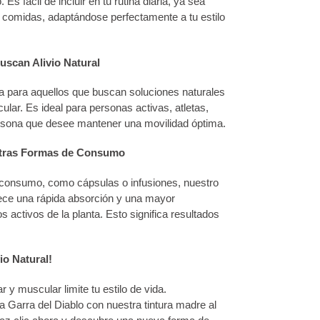
 Es fácil de incluir en tu rutina diaria, ya sea
 comidas, adaptándose perfectamente a tu estilo
scan Alivio Natural
a para aquellos que buscan soluciones naturales
cular. Es ideal para personas activas, atletas,
rsona que desee mantener una movilidad óptima.
 Otras Formas de Consumo
e consumo, como cápsulas o infusiones, nuestro
rece una rápida absorción y una mayor
 activos de la planta. Esto significa resultados
io Natural!
r y muscular limite tu estilo de vida.
a Garra del Diablo con nuestra tintura madre al