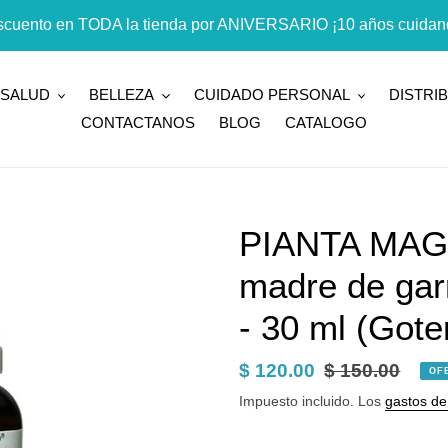
cuento en TODA la tienda por ANIVERSARIO ¡10 años cuidand
SALUD
BELLEZA
CUIDADO PERSONAL
DISTRI
CONTACTANOS
BLOG
CATALOGO
PIANTA MAGI
madre de garr
- 30 ml (Gote
Precio
$ 120.00
Precio
$ 150.00
OF
de
habitual
Impuesto incluido. Los
gastos de
venta