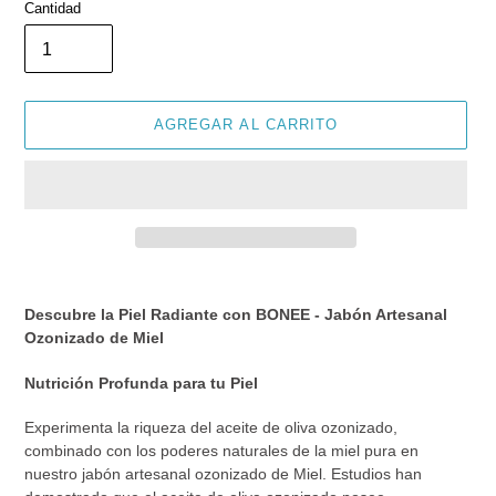
Cantidad
AGREGAR AL CARRITO
Agregando
el
Descubre la Piel Radiante con BONEE - Jabón Artesanal
producto
Ozonizado de Miel
a
tu
Nutrición Profunda para tu Piel
carrito
de
Experimenta la riqueza del aceite de oliva ozonizado,
compra
combinado con los poderes naturales de la miel pura en
nuestro jabón artesanal ozonizado de Miel. Estudios han