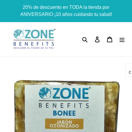
Ir
Dummy products title
20% de descuento en TODA la tienda por
directamente
Surat, Gujarat
ANIVERSARIO ¡10 años cuidando tu salud!
al
contenido
Buscar
Ingresar
Carrito
C