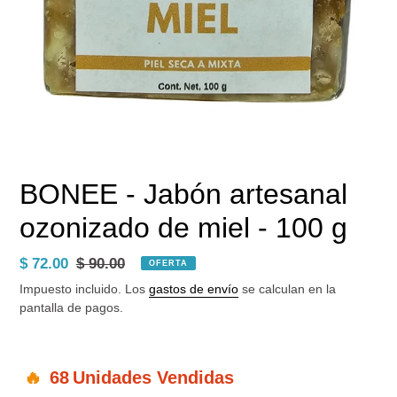
BONEE - Jabón artesanal
ozonizado de miel - 100 g
Precio
$ 72.00
Precio
$ 90.00
OFERTA
de
habitual
Impuesto incluido. Los
gastos de envío
se calculan en la
venta
pantalla de pagos.
68
Unidades Vendidas