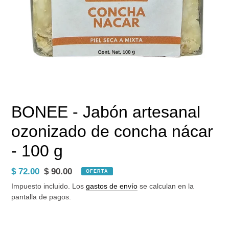
BONEE - Jabón artesanal
ozonizado de concha nácar
- 100 g
Precio
$ 72.00
Precio
$ 90.00
OFERTA
de
habitual
Impuesto incluido. Los
gastos de envío
se calculan en la
venta
pantalla de pagos.