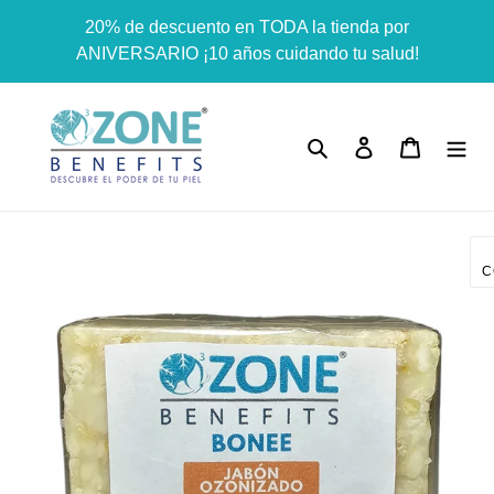
Ir
Dummy products title
20% de descuento en TODA la tienda por
directamente
Surat, Gujarat
ANIVERSARIO ¡10 años cuidando tu salud!
al
contenido
Buscar
Ingresar
Carrito
C