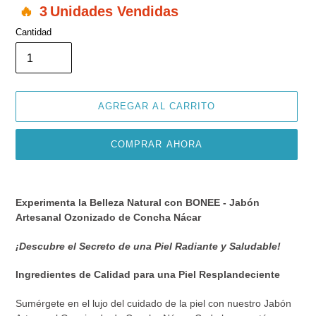
3
Unidades Vendidas
Cantidad
AGREGAR AL CARRITO
COMPRAR AHORA
Agregando
el
Experimenta la Belleza Natural con BONEE - Jabón
producto
Artesanal Ozonizado de Concha Nácar
a
tu
¡Descubre el Secreto de una Piel Radiante y Saludable!
carrito
de
Ingredientes de Calidad para una Piel Resplandeciente
compra
Sumérgete en el lujo del cuidado de la piel con nuestro Jabón