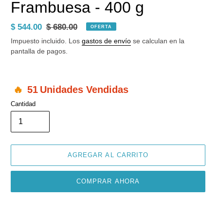
Frambuesa - 400 g
Precio
$ 544.00
Precio
$ 680.00
OFERTA
de
habitual
Impuesto incluido. Los
gastos de envío
se calculan en la
venta
pantalla de pagos.
51
Unidades Vendidas
Cantidad
AGREGAR AL CARRITO
COMPRAR AHORA
Agregando
el