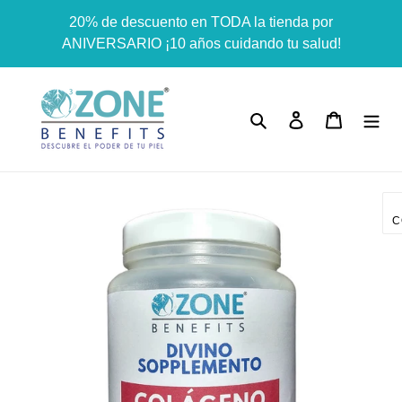
Ir
Dummy products title
20% de descuento en TODA la tienda por
directamente
Surat, Gujarat
ANIVERSARIO ¡10 años cuidando tu salud!
al
contenido
Buscar
Ingresar
Carrito
C