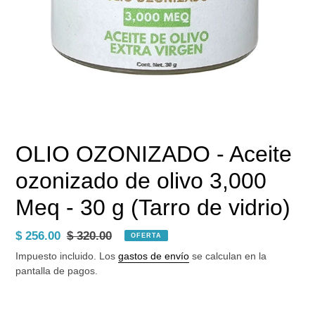
OLIO OZONIZADO - Aceite
ozonizado de olivo 3,000
Meq - 30 g (Tarro de vidrio)
Precio
$ 256.00
Precio
$ 320.00
OFERTA
de
habitual
Impuesto incluido. Los
gastos de envío
se calculan en la
venta
pantalla de pagos.