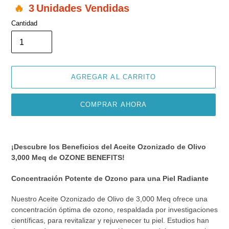
3
Unidades Vendidas
Cantidad
AGREGAR AL CARRITO
COMPRAR AHORA
Agregando
el
¡Descubre los Beneficios del Aceite Ozonizado de Olivo
producto
3,000 Meq de OZONE BENEFITS!
a
tu
Concentración Potente de Ozono para una Piel Radiante
carrito
de
Nuestro Aceite Ozonizado de Olivo de 3,000 Meq ofrece una
compra
concentración óptima de ozono, respaldada por investigaciones
científicas, para revitalizar y rejuvenecer tu piel. Estudios han