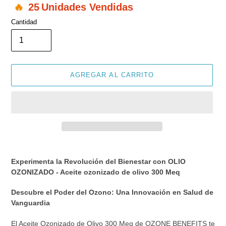
25
Unidades Vendidas
Cantidad
AGREGAR AL CARRITO
Agregando
el
Experimenta la Revolución del Bienestar con OLIO
producto
OZONIZADO - Aceite ozonizado de olivo 300 Meq
a
tu
Descubre el Poder del Ozono: Una Innovación en Salud de
carrito
Vanguardia
de
compra
El Aceite Ozonizado de Olivo 300 Meq de OZONE BENEFITS te