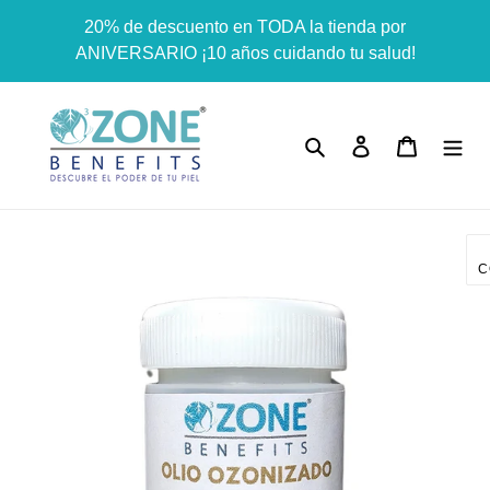
Ir
Dummy products title
20% de descuento en TODA la tienda por
directamente
Surat, Gujarat
ANIVERSARIO ¡10 años cuidando tu salud!
al
contenido
Buscar
Ingresar
Carrito
C