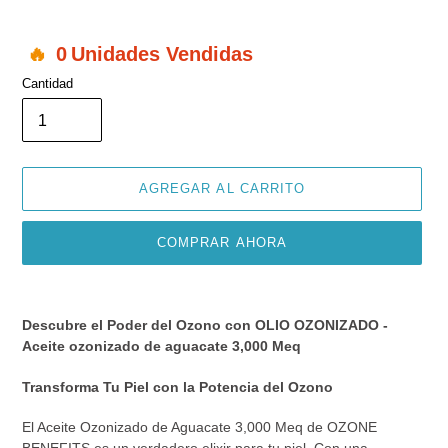
0
Unidades Vendidas
Cantidad
AGREGAR AL CARRITO
COMPRAR AHORA
Agregando
el
Descubre el Poder del Ozono con OLIO OZONIZADO -
producto
Aceite ozonizado de aguacate 3,000 Meq
a
tu
Transforma Tu Piel con la Potencia del Ozono
carrito
de
El Aceite Ozonizado de Aguacate 3,000 Meq de OZONE
compra