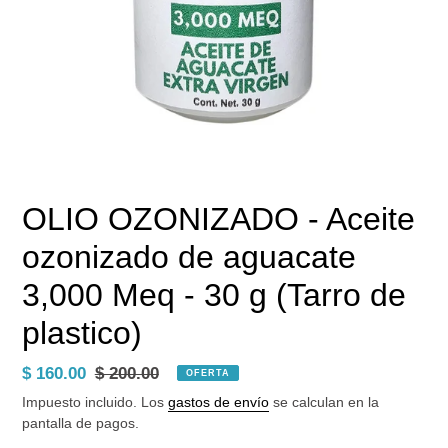
OLIO OZONIZADO - Aceite
ozonizado de aguacate
3,000 Meq - 30 g (Tarro de
plastico)
Precio
$ 160.00
Precio
$ 200.00
OFERTA
de
habitual
Impuesto incluido. Los
gastos de envío
se calculan en la
venta
pantalla de pagos.