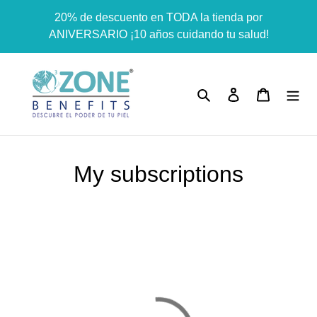
Ir
Dummy products title
20% de descuento en TODA la tienda por
directamente
Surat, Gujarat
ANIVERSARIO ¡10 años cuidando tu salud!
al
contenido
Buscar
Ingresar
Carrito
My subscriptions