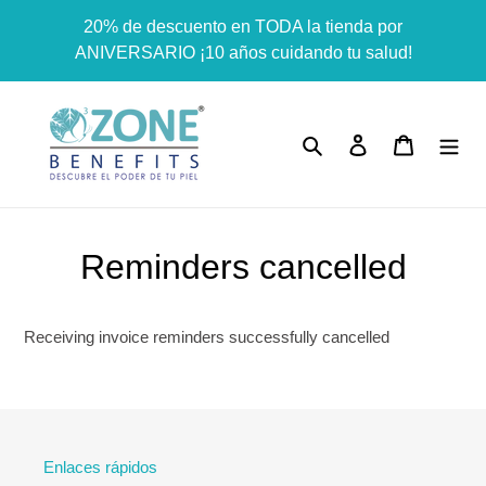
Ir
Dummy products title
20% de descuento en TODA la tienda por
directamente
Surat, Gujarat
ANIVERSARIO ¡10 años cuidando tu salud!
al
contenido
Buscar
Ingresar
Carrito
Reminders cancelled
Receiving invoice reminders successfully cancelled
Enlaces rápidos