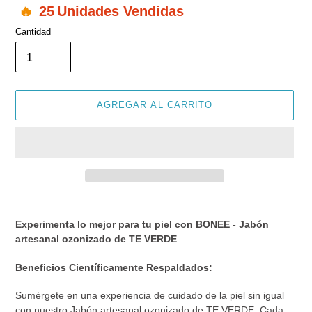
25
Unidades Vendidas
Cantidad
AGREGAR AL CARRITO
Agregando
el
Experimenta lo mejor para tu piel con BONEE - Jabón
producto
artesanal ozonizado de TE VERDE
a
tu
Beneficios Científicamente Respaldados:
carrito
de
Sumérgete en una experiencia de cuidado de la piel sin igual
compra
con nuestro Jabón artesanal ozonizado de TE VERDE. Cada