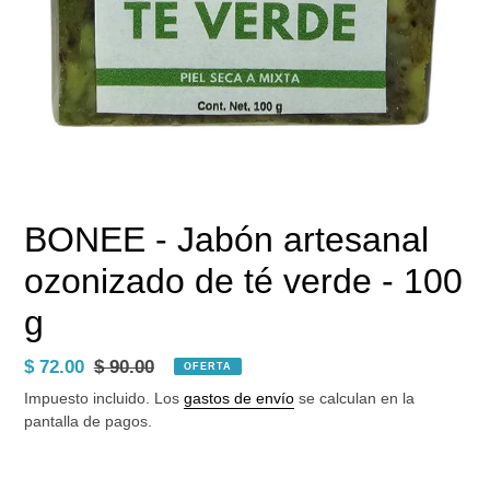
BONEE - Jabón artesanal
ozonizado de té verde - 100
g
Precio
$ 72.00
Precio
$ 90.00
OFERTA
de
habitual
Impuesto incluido. Los
gastos de envío
se calculan en la
venta
pantalla de pagos.