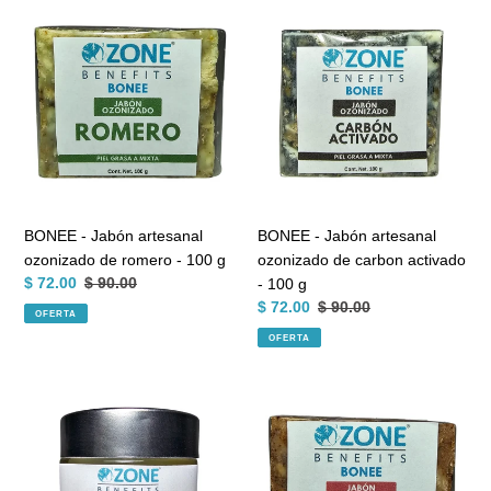
BONEE
BONEE
-
-
Jabón
Jabón
artesanal
artesanal
ozonizado
ozonizado
de
de
romero
carbon
-
activado
100
-
g
100
BONEE - Jabón artesanal
BONEE - Jabón artesanal
g
ozonizado de romero - 100 g
ozonizado de carbon activado
Precio
$ 72.00
Precio
$ 90.00
- 100 g
de
habitual
Precio
$ 72.00
Precio
$ 90.00
OFERTA
venta
de
habitual
OFERTA
venta
OLIO
BONEE
OZONIZADO
-
-
Jabón
Aceite
artesanal