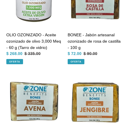
ozonizado
ozonizado
de
de
olivo
rosa
3,000
de
Meq
castilla
-
-
OLIO OZONIZADO - Aceite
BONEE - Jabón artesanal
60
100
ozonizado de olivo 3,000 Meq
ozonizado de rosa de castilla
g
g
- 60 g (Tarro de vidrio)
- 100 g
(Tarro
Precio
$ 268.00
Precio
$ 335.00
Precio
$ 72.00
Precio
$ 90.00
de
de
habitual
de
habitual
OFERTA
OFERTA
vidrio)
venta
venta
BONEE
BONEE
-
-
Jabón
Jabón
artesanal
artesanal
ozonizado
ozonizado
de
de
avena
jengibre
-
-
100
100