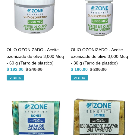
-
-
i
Aceite
Aceite
ozonizado
ozonizado
ó
de
de
olivo
olivo
n
3,000
3,000
:
Meq
Meq
-
-
OLIO OZONIZADO - Aceite
OLIO OZONIZADO - Aceite
60
30
ozonizado de olivo 3,000 Meq
ozonizado de olivo 3,000 Meq
g
g
- 60 g (Tarro de plastico)
- 30 g (Tarro de plastico)
(Tarro
(Tarro
Precio
$ 192.00
Precio
$ 240.00
Precio
$ 160.00
Precio
$ 200.00
de
de
de
habitual
de
habitual
OFERTA
OFERTA
plastico)
plastico)
venta
venta
BONEE
BONEE
-
-
Jabón
Jabón
artesanal
artesanal
ozonizado
ozonizado
de
de
baba
bicarbonato