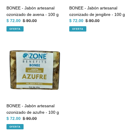
g
g
BONEE - Jabón artesanal
BONEE - Jabón artesanal
ozonizado de avena - 100 g
ozonizado de jengibre - 100 g
Precio
$ 72.00
Precio
$ 90.00
Precio
$ 72.00
Precio
$ 90.00
de
habitual
de
habitual
OFERTA
OFERTA
venta
venta
BONEE
-
Jabón
artesanal
ozonizado
de
azufre
-
100
g
BONEE - Jabón artesanal
ozonizado de azufre - 100 g
Precio
$ 72.00
Precio
$ 90.00
de
habitual
OFERTA
venta