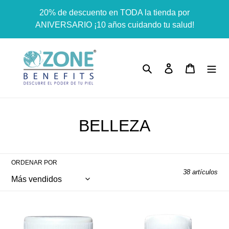
Ir
Dummy products title
20% de descuento en TODA la tienda por
directamente
Surat, Gujarat
ANIVERSARIO ¡10 años cuidando tu salud!
al
contenido
Buscar
Ingresar
Carrito
C
BELLEZA
o
l
ORDENAR POR
38 artículos
e
c
OLIO
OLIO
c
OZONIZADO
OZONIZADO