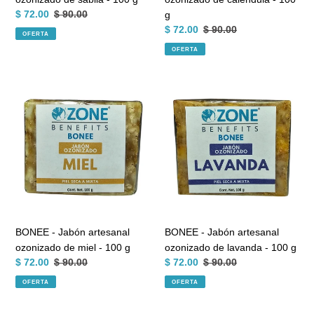
Precio
$ 72.00
Precio
$ 90.00
g
de
habitual
Precio
$ 72.00
Precio
$ 90.00
OFERTA
venta
de
habitual
OFERTA
venta
BONEE
BONEE
-
-
Jabón
Jabón
artesanal
artesanal
ozonizado
ozonizado
de
de
miel
lavanda
-
-
100
100
g
g
BONEE - Jabón artesanal
BONEE - Jabón artesanal
ozonizado de miel - 100 g
ozonizado de lavanda - 100 g
Precio
$ 72.00
Precio
$ 90.00
Precio
$ 72.00
Precio
$ 90.00
de
habitual
de
habitual
OFERTA
OFERTA
venta
venta