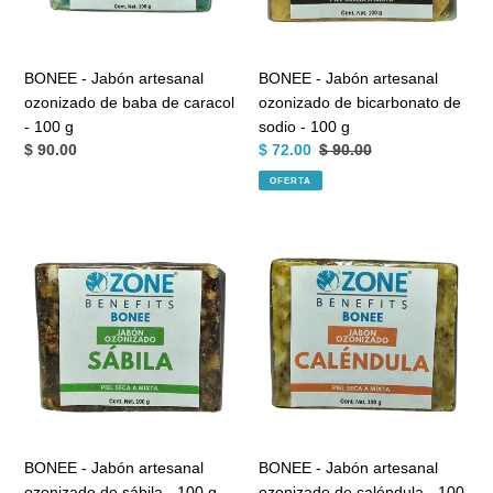
de
de
caracol
sodio
-
-
BONEE - Jabón artesanal
BONEE - Jabón artesanal
100
100
ozonizado de baba de caracol
ozonizado de bicarbonato de
g
g
- 100 g
sodio - 100 g
Precio
$ 90.00
Precio
$ 72.00
Precio
$ 90.00
habitual
de
habitual
OFERTA
venta
BONEE
BONEE
-
-
Jabón
Jabón
artesanal
artesanal
ozonizado
ozonizado
de
de
sábila
caléndula
-
-
100
100
g
g
BONEE - Jabón artesanal
BONEE - Jabón artesanal
ozonizado de sábila - 100 g
ozonizado de caléndula - 100