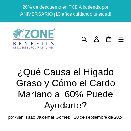
Ir
Dummy products title
20% de descuento en TODA la tienda por
directamente
Surat, Gujarat
ANIVERSARIO ¡10 años cuidando tu salud!
al
contenido
Buscar
Ingresar
Carrito
¿Qué Causa el Hígado
Graso y Cómo el Cardo
Mariano al 60% Puede
Ayudarte?
por Alan Isaac Valdemar Gomez
10 de septiembre de 2024